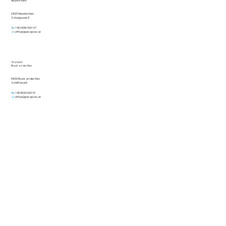
Neunkirchen:
2620 Neunkirchen
Schulgasse 3
Tel.
+43 2635 661 07
@
office@perzplan.at
Standort
Bruck an der Mur:
8600 Bruck an der Mur
Schiffländ 8
Tel.
+43 3862 528 18
@
office@perzplan.at