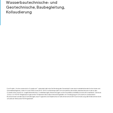
Wasserbautechnische- und
Geotechnische, Baubegleitung,
Kollaudierung
Das Projekt „Hochwasserschutz Gasenbach“ adressiert die hohe Gefährdung der Gemeinde Gasen durch wiederkehrende Hochwässer und
Geschiebeereignisse, zuletzt massiv 2005 sowie 2016–2018. Das Einreichprojekt umfasst drei Bauabschnitte, die einen linearen Ausbau des
Gasenbaches, neue bzw. angehobene Brücken, Sohleintiefungen, Ufererhöhungen sowie Geschiebe und Wildholzrückhalt kombinieren. Ziel ist ein
Schutz vor HQ100-Ereignissen im gesamten Ortsbereich. Besonders kritische Engstellen am Ortseingang, im Ortszentrum und bei einem
Einzelanwesen werden durch Aufweitungen, neue Tragwerke und Objektschutzmaßnahmen entschärft. Nach Umsetzung aller Maßnahmen ist ein
schadloser Abfluss bis HQ100 gesichert.